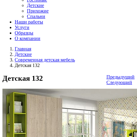
Детские
Прихожие
Спальни
Наши работы
Услуги
Образцы
О компании
Главная
Детские
Современная детская мебель
Детская 132
Детская 132
Предыдущий
Следующий