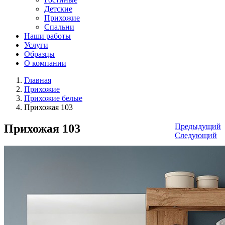
Детские
Прихожие
Спальни
Наши работы
Услуги
Образцы
О компании
Главная
Прихожие
Прихожие белые
Прихожая 103
Прихожая 103
Предыдущий
Следующий