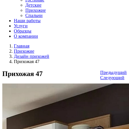
Детские
Прихожие
Спальни
Наши работы
Услуги
Образцы
О компании
Главная
Прихожие
Дизайн прихожей
Прихожая 47
Прихожая 47
Предыдущий
Следующий