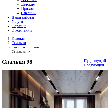
Детские
Прихожие
Спальни
Наши работы
Услуги
Образцы
О компании
Главная
Спальни
Светлые спальни
Спальня 98
Спальня 98
Предыдущий
Следующий