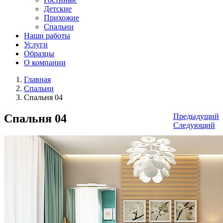
Детские
Прихожие
Спальни
Наши работы
Услуги
Образцы
О компании
Главная
Спальни
Спальня 04
Спальня 04
Предыдущий
Следующий