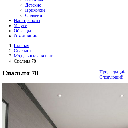
Детские
Прихожие
Спальни
Наши работы
Услуги
Образцы
О компании
Главная
Спальни
Модульные спальни
Спальня 78
Спальня 78
Предыдущий
Следующий