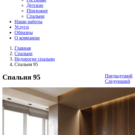
Детские
Прихожие
Спальни
Наши работы
Услуги
Образцы
О компании
Главная
Спальни
Недорогие спальни
Спальня 95
Спальня 95
Предыдущий
Следующий